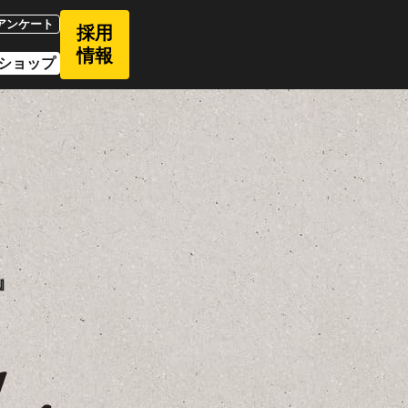
アンケート
採用
情報
ショップ
』
!