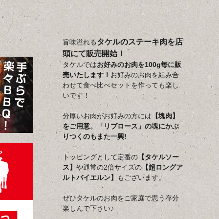
タケルのステーキ肉を店
旨味溢れる
頭にて販売開始！
タケルでは
お好みのお肉を100g毎に販
売いたします！
お好みのお肉を組み合
わせて食べ比べセットを作っても楽し
いです！
分厚いお肉がお好みの方には
【塊肉】
をご用意。「リブロース」の塊にかぶ
りつくのもまた一興!
トッピングとして定番の
【タケルソー
ス】
や通常の2倍サイズの
【超ロングア
ルトバイエルン】
もございます。
ぜひタケルのお肉をご家庭で思う存分
楽しんで下さい♪