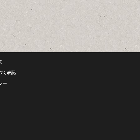
て
づく表記
シー