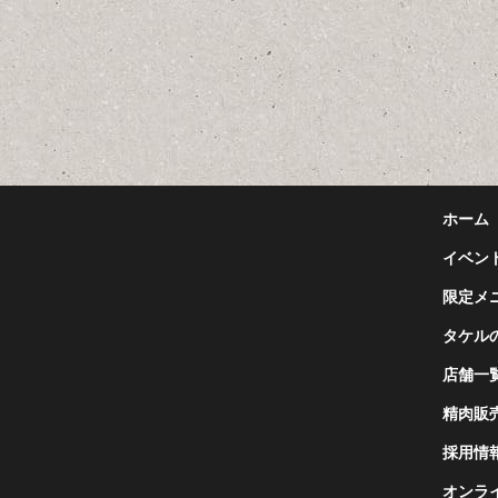
ホーム
イベント
限定メ
タケル
店舗一
精肉販
採用情
オンラ