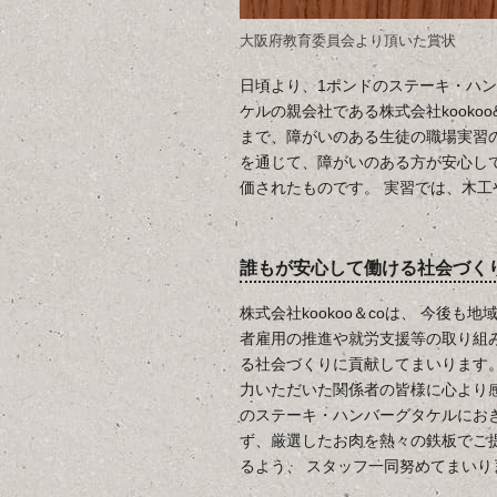
大阪府教育委員会より頂いた賞状
日頃より、1ポンドのステーキ・ハン
ケルの親会社である株式会社kooko
まで、障がいのある生徒の職場実習
を通じて、障がいのある方が安心し
価されたものです。 実習では、木
誰もが安心して働ける社会づく
株式会社kookoo＆coは、 今後
者雇用の推進や就労支援等の取り組
る社会づくりに貢献してまいります
力いただいた関係者の皆様に心より感
のステーキ・ハンバーグタケルにお
ず、厳選したお肉を熱々の鉄板でご
るよう、 スタッフ一同努めてまいり