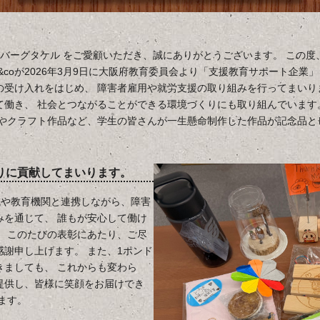
バーグタケル をご愛顧いただき、誠にありがとうございます。 この度
o&coが2026年3月9日に大阪府教育委員会より「支援教育サポート企業
の受け入れをはじめ、 障害者雇用や就労支援の取り組みを行ってまいり
て働き、 社会とつながることができる環境づくりにも取り組んでいます
工やクラフト作品など、学生の皆さんが一生懸命制作した作品が記念品と
りに貢献してまいります。
も地域や教育機関と連携しながら、障害
みを通じて、 誰もが安心して働け
。 このたびの表彰にあたり、ご尽
謝申し上げます。 また、1ポンド
きましても、 これからも変わら
提供し、皆様に笑顔をお届けでき
ます。