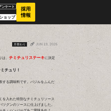
アンケート
採用
情報
ショップ
JUN 19, 2026
チミチュリステーキ
りは、
に決定
チミチュリ！
表する調味料です。バジルをふんだ
くを入れた特別なチミチュリソース
バツグンのソースに仕上げました。
ーキ・ハンバーグをご賞味あれ！