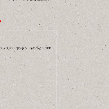
得！
00g):3,900円/1ポンド(453g):5,100